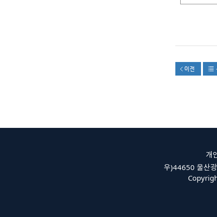
개
우)44650 울산광
Copyrigh