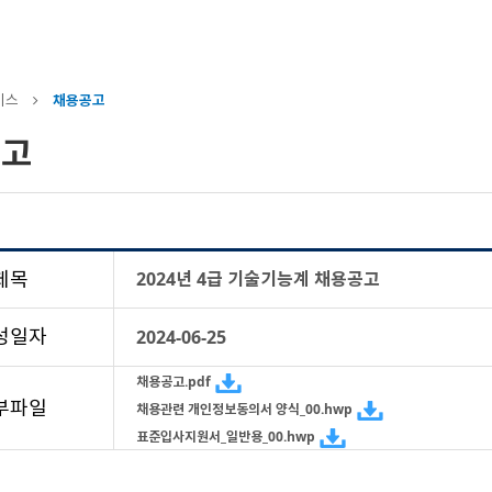
비스
채용공고
공고
제목
2024년 4급 기술기능계 채용공고
성일자
2024-06-25
채용공고.pdf
부파일
채용관련 개인정보동의서 양식_00.hwp
표준입사지원서_일반용_00.hwp