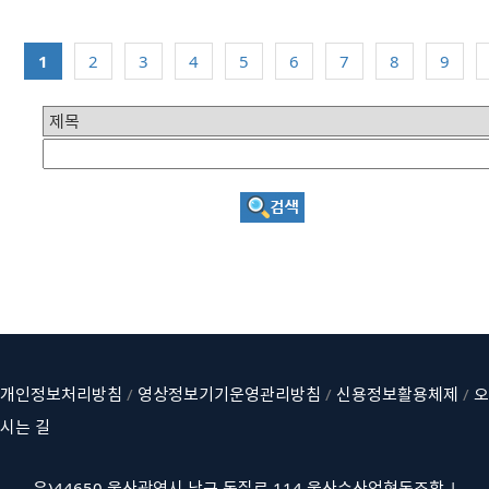
1
2
3
4
5
6
7
8
9
개인정보처리방침
/
영상정보기기운영관리방침
/
신용정보활용체제
/
오
시는 길
우)44650 울산광역시 남구 돋질로 114 울산수산업협동조합 |